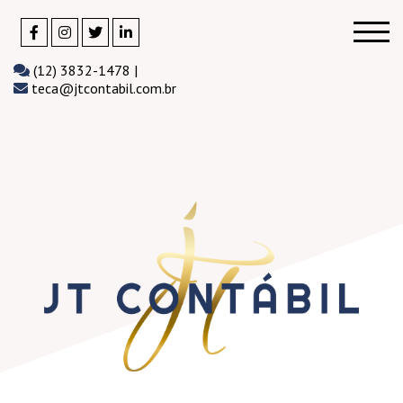
(12) 3832-1478 |
teca@jtcontabil.com.br