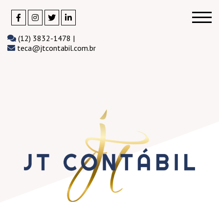
(12) 3832-1478 |
teca@jtcontabil.com.br