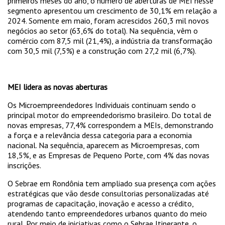
primeiros meses do ano, o número de aberturas de MEI nesse
segmento apresentou um crescimento de 30,1% em relação a
2024. Somente em maio, foram acrescidos 260,3 mil novos
negócios ao setor (63,6% do total). Na sequência, vêm o
comércio com 87,5 mil (21,4%), a indústria da transformação
com 30,5 mil (7,5%) e a construção com 27,2 mil (6,7%).
MEI lidera as novas aberturas
Os Microempreendedores Individuais continuam sendo o
principal motor do empreendedorismo brasileiro. Do total de
novas empresas, 77,4% correspondem a MEIs, demonstrando
a força e a relevância dessa categoria para a economia
nacional. Na sequência, aparecem as Microempresas, com
18,5%, e as Empresas de Pequeno Porte, com 4% das novas
inscrições.
O Sebrae em Rondônia tem ampliado sua presença com ações
estratégicas que vão desde consultorias personalizadas até
programas de capacitação, inovação e acesso a crédito,
atendendo tanto empreendedores urbanos quanto do meio
rural. Por meio de iniciativas como o Sebrae Itinerante, o