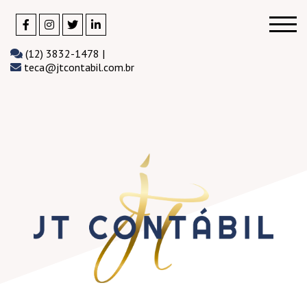
(12) 3832-1478 |
teca@jtcontabil.com.br