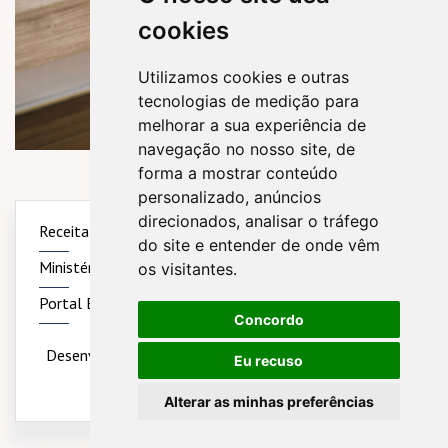
cookies
Utilizamos cookies e outras
tecnologias de medição para
melhorar a sua experiência de
navegação no nosso site, de
forma a mostrar conteúdo
personalizado, anúncios
direcionados, analisar o tráfego
Receita Federal
Simples Nacional
Sintegra
do site e entender de onde vêm
Ministério do Trabalho
Previdência Social
os visitantes.
Portal Brasil
Concordo
Desenvolvido por
Sitecontabil
2020 - 2026
Todos os
Eu recuso
direitos reservados
Alterar as minhas preferências