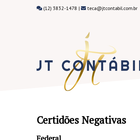
(12) 3832-1478 |
teca@jtcontabil.com.br
Certidões Negativas
Federal