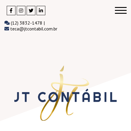
(12) 3832-1478 |
teca@jtcontabil.com.br