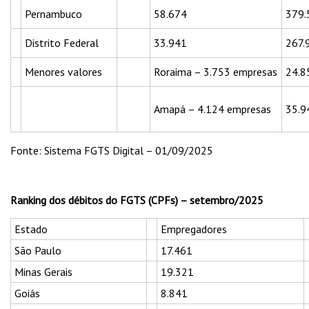
Pernambuco
58.674
379.
Distrito Federal
33.941
267.
Menores valores
Roraima – 3.753 empresas
24.8
Amapá – 4.124 empresas
35.9
Fonte: Sistema FGTS Digital – 01/09/2025
Ranking dos débitos do FGTS (CPFs) – setembro/2025
Estado
Empregadores
São Paulo
17.461
Minas Gerais
19.321
Goiás
8.841