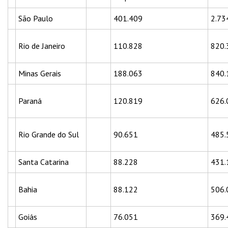
São Paulo
401.409
2.73
Rio de Janeiro
110.828
820.
Minas Gerais
188.063
840.
Paraná
120.819
626.
Rio Grande do Sul
90.651
485.
Santa Catarina
88.228
431.
Bahia
88.122
506.
Goiás
76.051
369.