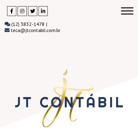
(12) 3832-1478 |
teca@jtcontabil.com.br