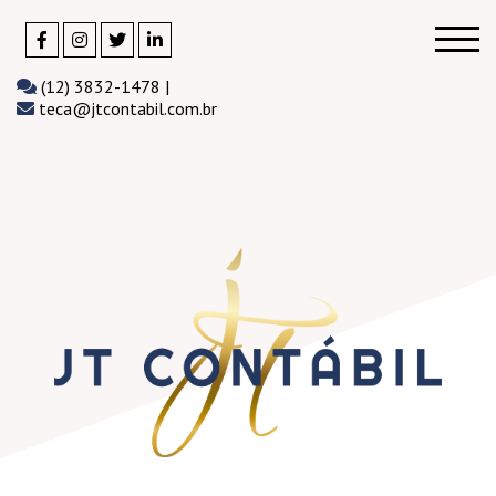
(12) 3832-1478 |
teca@jtcontabil.com.br