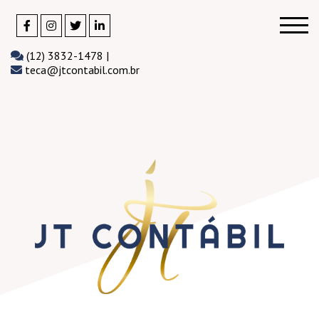
(12) 3832-1478 |
teca@jtcontabil.com.br