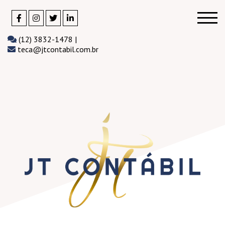
(12) 3832-1478 |
teca@jtcontabil.com.br