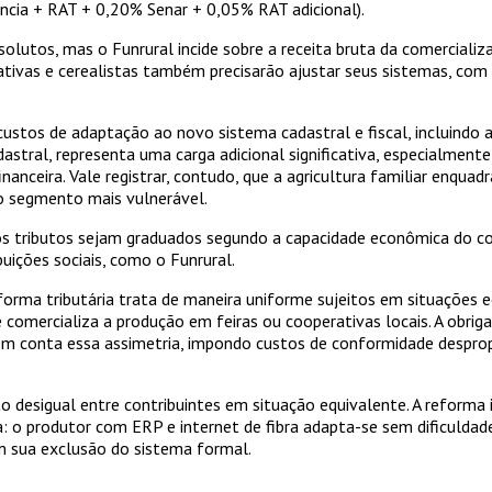
cia + RAT + 0,20% Senar + 0,05% RAT adicional).
tos, mas o Funrural incide sobre a receita bruta da comercializaç
rativas e cerealistas também precisarão ajustar seus sistemas, com 
tos de adaptação ao novo sistema cadastral e fiscal, incluindo asse
astral, representa uma carga adicional significativa, especialmen
nanceira. Vale registrar, contudo, que a agricultura familiar enqu
 o segmento mais vulnerável.
 os tributos sejam graduados segundo a capacidade econômica do con
uições sociais, como o Funrural.
forma tributária trata de maneira uniforme sujeitos em situações 
ue comercializa a produção em feiras ou cooperativas locais. A obri
a em conta essa assimetria, impondo custos de conformidade despr
to desigual entre contribuintes em situação equivalente. A reforma
 o produtor com ERP e internet de fibra adapta-se sem dificuldad
em sua exclusão do sistema formal.