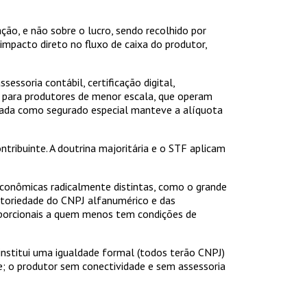
ão, e não sobre o lucro, sendo recolhido por
impacto direto no fluxo de caixa do produtor,
ssoria contábil, certificação digital,
te para produtores de menor escala, que operam
adrada como segurado especial manteve a alíquota
tribuinte. A doutrina majoritária e o STF aplicam
econômicas radicalmente distintas, como o grande
gatoriedade do CNPJ alfanumérico e das
oporcionais a quem menos tem condições de
 institui uma igualdade formal (todos terão CNPJ)
e; o produtor sem conectividade e sem assessoria