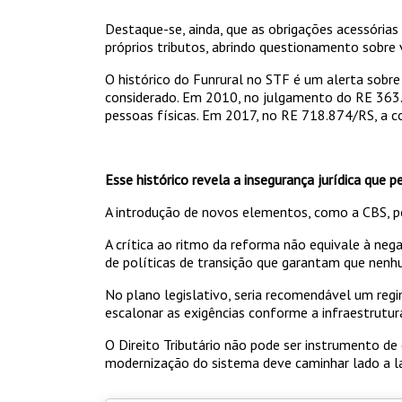
Destaque-se, ainda, que as obrigações acessórias
próprios tributos, abrindo questionamento sobre 
O histórico do Funrural no STF é um alerta sobre
considerado. Em 2010, no julgamento do RE 363.8
pessoas físicas. Em 2017, no RE 718.874/RS, a c
Esse histórico revela a insegurança jurídica que 
A introdução de novos elementos, como a CBS, pod
A crítica ao ritmo da reforma não equivale à neg
de políticas de transição que garantam que nenh
No plano legislativo, seria recomendável um regi
escalonar as exigências conforme a infraestrutura
O Direito Tributário não pode ser instrumento d
modernização do sistema deve caminhar lado a l