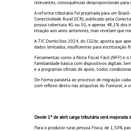
relevantes, consequências desproporcionais para
A reforma tributária foi projetada para um Brasi
Conectividade Rural (ICR), publicado pela Conec
possui cobertura 4G ou 5G, e apenas 48,1% dos 
relação aos anos anteriores, mas revelam que met
A TIC Domicílios 2024, do CGI.br, aponta que ape
dados limitados, insuficientes para escrituração 
Ferramentas como a Nota Fiscal Fácil (NFF) e o 
familiaridade básica com dispositivos digitais. S
e a programas oficiais de apoio, todos condiciona
De forma paralela ao processo de migração cadas
com reflexo direto nas alíquotas do Funrural, a co
Desde 1º de abril carga tributária será majorada
Para o produtor rural pessoa física, de 1,50% pa