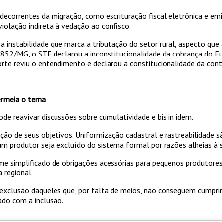
 decorrentes da migração, como escrituração fiscal eletrônica e 
violação indireta à vedação ao confisco.
 a instabilidade que marca a tributação do setor rural, aspecto qu
52/MG, o STF declarou a inconstitucionalidade da cobrança do Fu
orte reviu o entendimento e declarou a constitucionalidade da con
permeia o tema
e reavivar discussões sobre cumulatividade e bis in idem.
ação de seus objetivos. Uniformização cadastral e rastreabilidade 
um produtor seja excluído do sistema formal por razões alheias à 
me simplificado de obrigações acessórias para pequenos produtores.
 regional.
e exclusão daqueles que, por falta de meios, não conseguem cumpri
ado com a inclusão.