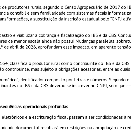
de produtores rurais, segundo o Censo Agropecuário de 2017 do I
tência contábil e sem familiaridade com sistemas fiscais informati
ransformações, a substituição da inscrição estadual pelo “CNPJ alf
dastro e viabilizar a cobrança e fiscalização do IBS e da CBS. Contu
ores de menor escala ainda não possui. Mudanças paralelas, sobret
º de abril de 2026, aprofundam esse impacto, em aparente tensão 
4, classifica o produtor rural como contribuinte do IBS e da CBS 
ão contribuinte, mas sujeito a obrigações acessórias, entre as quais
numérico”, identificador composto por letras e números. Segundo 
ibuintes do IBS e da CBS deverão se inscrever no CNPJ, sem que iss
nsequências operacionais profundas
 eletrônicos e a escrituração fiscal passam a ser condicionadas à r
ularidade documental resultará em restrições na apropriação de crédi