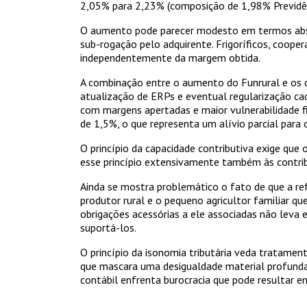
2,05% para 2,23% (composição de 1,98% Previdên
O aumento pode parecer modesto em termos absolu
sub-rogação pelo adquirente. Frigoríficos, coope
independentemente da margem obtida.
A combinação entre o aumento do Funrural e os cus
atualização de ERPs e eventual regularização cad
com margens apertadas e maior vulnerabilidade fi
de 1,5%, o que representa um alívio parcial para
O princípio da capacidade contributiva exige que
esse princípio extensivamente também às contrib
Ainda se mostra problemático o fato de que a re
produtor rural e o pequeno agricultor familiar q
obrigações acessórias a ele associadas não lev
suportá-los.
O princípio da isonomia tributária veda tratamen
que mascara uma desigualdade material profunda:
contábil enfrenta burocracia que pode resultar 