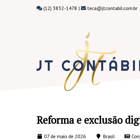
(12) 3832-1478 |
teca@jtcontabil.com.br
Reforma e exclusão dig
07 de maio de 2026
Brasil
Conj