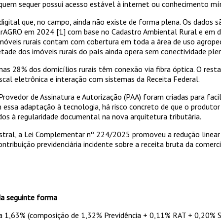
 quem sequer possui acesso estável à internet ou conhecimento mín
l digital que, no campo, ainda não existe de forma plena. Os dados 
tarAGRO em 2024 [1] com base no Cadastro Ambiental Rural e em dad
imóveis rurais contam com cobertura em toda a área de uso agrop
ade dos imóveis rurais do país ainda opera sem conectividade ple
nas 28% dos domicílios rurais têm conexão via fibra óptica. O resta
fiscal eletrônica e interação com sistemas da Receita Federal.
Provedor de Assinatura e Autorização (PAA) foram criadas para fac
em essa adaptação à tecnologia, há risco concreto de que o produtor
dos à regularidade documental na nova arquitetura tributária.
tral, a Lei Complementar nº 224/2025 promoveu a redução linear d
ntribuição previdenciária incidente sobre a receita bruta da comerc
 da seguinte forma
ra 1,63% (composição de 1,32% Previdência + 0,11% RAT + 0,20% SEN