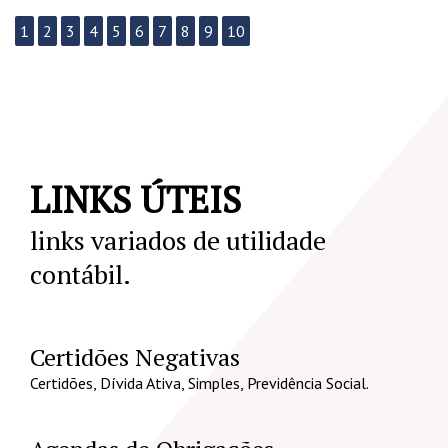
1
2
3
4
5
6
7
8
9
10
LINKS ÚTEIS
links variados de utilidade
contábil.
Certidões Negativas
Certidões, Dívida Ativa, Simples, Previdência Social.