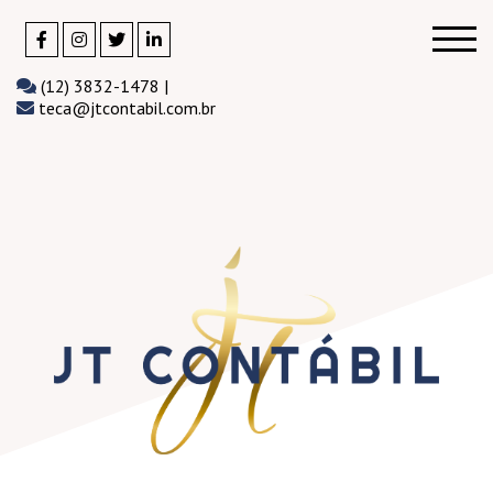
(12) 3832-1478 |
teca@jtcontabil.com.br