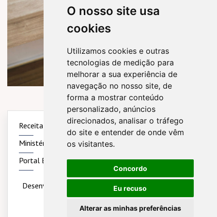
O nosso site usa
cookies
Utilizamos cookies e outras
tecnologias de medição para
melhorar a sua experiência de
navegação no nosso site, de
forma a mostrar conteúdo
personalizado, anúncios
direcionados, analisar o tráfego
Receita Federal
Simples Nacional
Sintegra
do site e entender de onde vêm
Ministério do Trabalho
Previdência Social
os visitantes.
Portal Brasil
Concordo
Desenvolvido por
Sitecontabil
2020 - 2026
Todos os
Eu recuso
direitos reservados
Alterar as minhas preferências